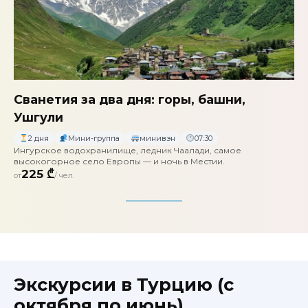
Сванетия за два дня: горы, башни,
Ушгули
2 дня
Мини-группа
минивэн
07:30
Ингурское водохранилище, ледник Чаалади, самое
высокогорное село Европы — и ночь в Местии.
225 ₾
от
/ чел.
Экскурсии в Турцию (с
октября по июнь)