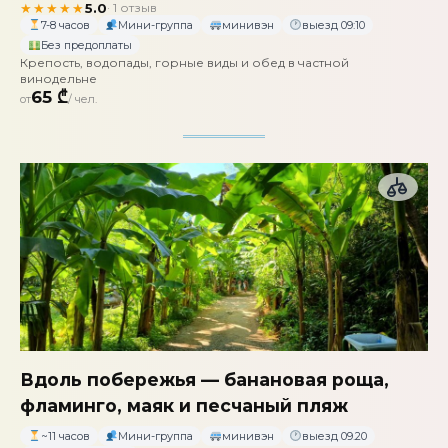
★★★★★
5.0
· 1 отзыв
7-8 часов
Мини-группа
минивэн
выезд 09:10
Без предоплаты
Крепость, водопады, горные виды и обед в частной
винодельне
65 ₾
от
/ чел.
Вдоль побережья — банановая роща,
фламинго, маяк и песчаный пляж
~11 часов
Мини-группа
минивэн
выезд 09.20