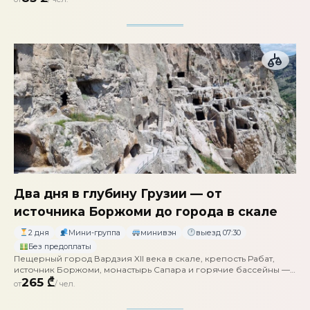
Два дня в глубину Грузии — от
источника Боржоми до города в скале
2 дня
Мини-группа
минивэн
выезд 07:30
Без предоплаты
Пещерный город Вардзия XII века в скале, крепость Рабат,
источник Боржоми, монастырь Сапара и горячие бассейны —
с ночёвкой в Ахалцихе
265 ₾
от
/ чел.