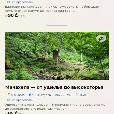
Без предоплаты
Единственная экскурсия по черноморскому побережью —
семь точек от Батуми до Поти за один день.
90 ₾
от
/ чел.
Мачахела — от ущелья до высокогорья
10-11 часов
Мини-группа
минивэн
08.40
Без предоплаты
Ущелье Мачахела и деревня Капнистави — от старых мельниц
до высокогорного водопада Мериси
85 ₾
от
/ чел.