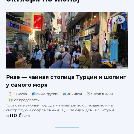
Ризе — чайная столица Турции и шопинг
у самого моря
~11 часов
Мини-группа
минивэн
выезд в 07:30
Без предоплаты
Торговые улочки города, чайный рынок с подъёмом на
смотровую и современный ТЦ — за один день из Батуми
110 ₾
от
/ чел.