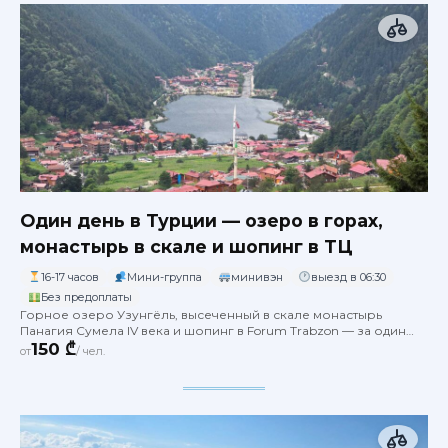
Один день в Турции — озеро в горах,
монастырь в скале и шопинг в ТЦ
16-17 часов
Мини-группа
минивэн
выезд в 06:30
Без предоплаты
Горное озеро Узунгёль, высеченный в скале монастырь
Панагия Сумела IV века и шопинг в Forum Trabzon — за один
длинный день из Батуми
150 ₾
от
/ чел.