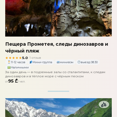
Пещера Прометея, следы динозавров и
чёрный пляж
★★★★★
5.0
· 1 отзыв
11-12 часов
Мини-группа
минивэн
выезд 08.30
Наличными
За один день — в подземные залы со сталактитами, к следам
динозавров и в тёплое море с чёрным песком
95 ₾
от
/ чел.