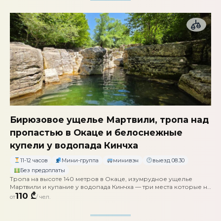
Бирюзовое ущелье Мартвили, тропа над
пропастью в Окаце и белоснежные
купели у водопада Кинчха
11-12 часов
Мини-группа
минивэн
выезд 08.30
Без предоплаты
Тропа на высоте 140 метров в Окаце, изумрудное ущелье
Мартвили и купание у водопада Кинчха — три места которые ни
на что не похожи
110 ₾
от
/ чел.