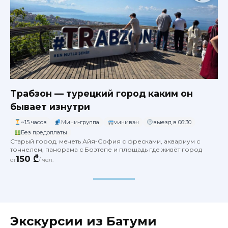
Трабзон — турецкий город каким он
бывает изнутри
~15 часов
Мини-группа
vинивэн
выезд в 06:30
Без предоплаты
Старый город, мечеть Айя-София с фресками, аквариум с
тоннелем, панорама с Бозтепе и площадь где живёт город
150 ₾
от
/ чел.
Экскурсии из Батуми