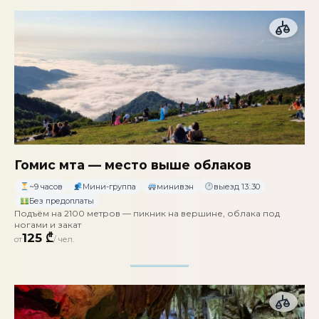
Гомис мта — место выше облаков
~9 часов
Мини-группа
минивэн
выезд 13:.30
Без предоплаты
Подъём на 2100 метров — пикник на вершине, облака под
ногами и закат
125 ₾
от
/ чел.