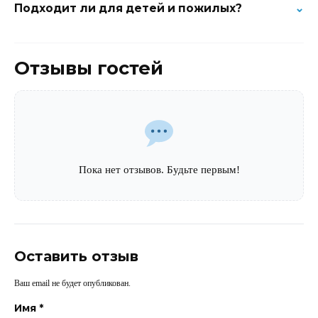
Подходит ли для детей и пожилых?
⌄
единственная в формате вечернего подъёма с закатом. Если хотите
провести утро свободно — это удобный вариант.
Да — физической нагрузки почти нет. Основное время вы проводите
уже на вершине, активных подъёмов нет. На серпантине водители едут
Отзывы гостей
спокойно и аккуратно.
Пока нет отзывов. Будьте первым!
Оставить отзыв
Ваш email не будет опубликован.
Имя
*