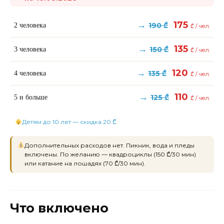
→
175
190 ₾
2 человека
₾ / чел.
→
135
150 ₾
3 человека
₾ / чел.
→
120
135 ₾
4 человека
₾ / чел.
→
110
125 ₾
5 и больше
₾ / чел.
Детям до 10 лет — скидка 20 ₾.
Дополнительных расходов нет. Пикник, вода и пледы
включены. По желанию — квадроциклы (150 ₾/30 мин)
или катание на лошадях (70 ₾/30 мин).
Что включено