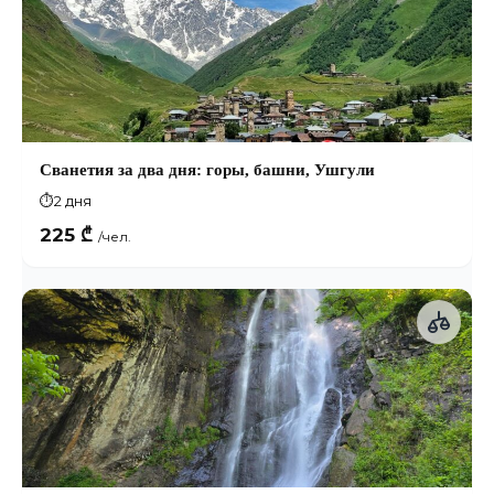
Сванетия за два дня: горы, башни, Ушгули
⏱
2 дня
225 ₾
/чел.