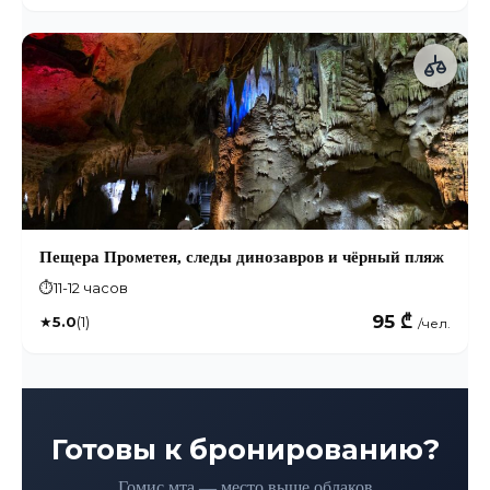
Пещера Прометея, следы динозавров и чёрный пляж
⏱
11-12 часов
95 ₾
★
5.0
(1)
/чел.
Готовы к бронированию?
Гомис мта — место выше облаков