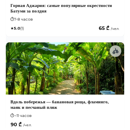
Горная Аджария: самые популярные окрестности
Батуми за полдня
⏱
7-8 часов
65 ₾
★
5.0
(1)
/чел.
Вдоль побережья — банановая роща, фламинго,
маяк и песчаный пляж
⏱
~11 часов
90 ₾
/чел.