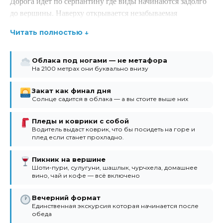
Дорога идёт по серпантину где виды начинаются задолго
до вершины. Наверху открывается незабываемая
панорама: горы, долины и облака — иногда под ногами,
Читать полностью ↓
иногда вокруг, иногда прямо в них.
Погода меняется быстро, и именно это делает каждый
Облака под ногами — не метафора
выезд разным. Кто-то видит сплошной туман, кто-то —
На 2100 метрах они буквально внизу
закат в чистом небе с облаками далеко внизу, а кто-то
именно те облака за которыми все едут.
Закат как финал дня
Солнце садится в облака — а вы стоите выше них
На вершине вас ждет пикник: свежий шоти-пури,
сулугуни, чурчхела, шашлык, домашнее вино — красное и
Пледы и коврики с собой
Водитель выдаст коврик, что бы посидеть на горе и
белое, чай и кофе. Есть пледы если прохладно и коврики
плед если станет прохладно.
чтобы посидеть.
Пикник на вершине
Важный момент: экскурсия переносится при сильном
Шоти-пури, сулугуни, шашлык, чурчхела, домашнее
дожде в Гомис Мта. Если прогноз плохой — предлагаем
вино, чай и кофе — всё включено
перенести на другой день. Если же туман без дождя —
Вечерний формат
едем: в тумане на вершине своя атмосфера.
Единственная экскурсия которая начинается после
обеда