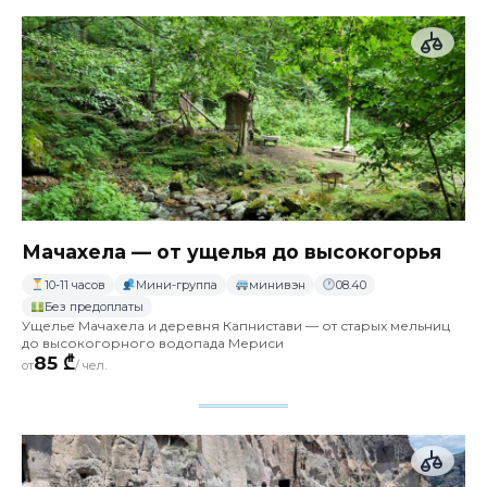
Мачахела — от ущелья до высокогорья
10-11 часов
Мини-группа
минивэн
08.40
Без предоплаты
Ущелье Мачахела и деревня Капнистави — от старых мельниц
до высокогорного водопада Мериси
85 ₾
от
/ чел.