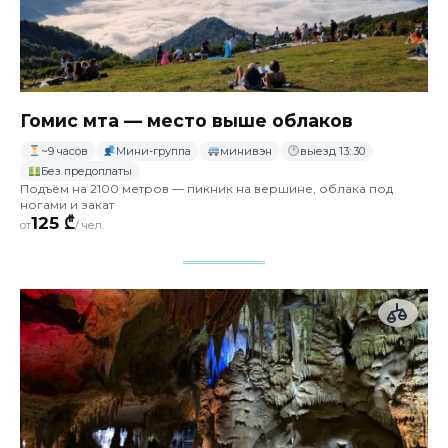
Гомис мта — место выше облаков
~9 часов
Мини-группа
минивэн
выезд 13:.30
Без предоплаты
Подъём на 2100 метров — пикник на вершине, облака под
ногами и закат
125 ₾
от
/ чел.