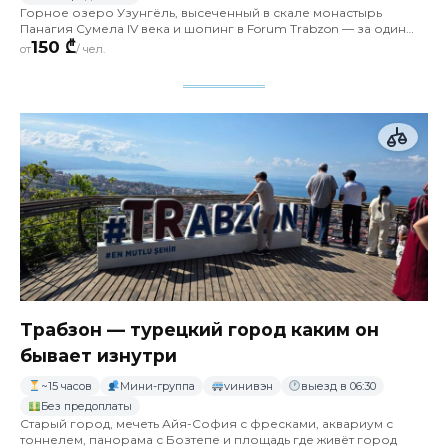
Горное озеро Узунгёль, высеченный в скале монастырь
Панагия Сумела IV века и шопинг в Forum Trabzon — за один
длинный день из Батуми
150 ₾
от
/ чел.
Трабзон — турецкий город каким он
бывает изнутри
~15 часов
Мини-группа
vинивэн
выезд в 06:30
Без предоплаты
Старый город, мечеть Айя-София с фресками, аквариум с
тоннелем, панорама с Бозтепе и площадь где живёт город