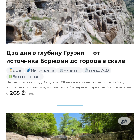
Два дня в глубину Грузии — от
источника Боржоми до города в скале
2 дня
Мини-группа
минивэн
выезд 07:30
Без предоплаты
Пещерный город Вардзия XII века в скале, крепость Рабат,
источник Боржоми, монастырь Сапара и горячие бассейны —
с ночёвкой в Ахалцихе
265 ₾
от
/ чел.