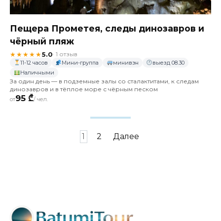
Пещера Прометея, следы динозавров и
чёрный пляж
★★★★★
5.0
· 1 отзыв
11-12 часов
Мини-группа
минивэн
выезд 08.30
Наличными
За один день — в подземные залы со сталактитами, к следам
динозавров и в тёплое море с чёрным песком
95 ₾
от
/ чел.
Пагинация
1
2
Далее
записей