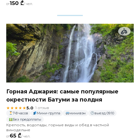
150 ₾
от
/ чел.
Горная Аджария: самые популярные
окрестности Батуми за полдня
★★★★★
5.0
· 1 отзыв
7-8 часов
Мини-группа
минивэн
выезд 09:10
Без предоплаты
Крепость, водопады, горные виды и обед в частной
винодельне
65 ₾
от
/ чел.