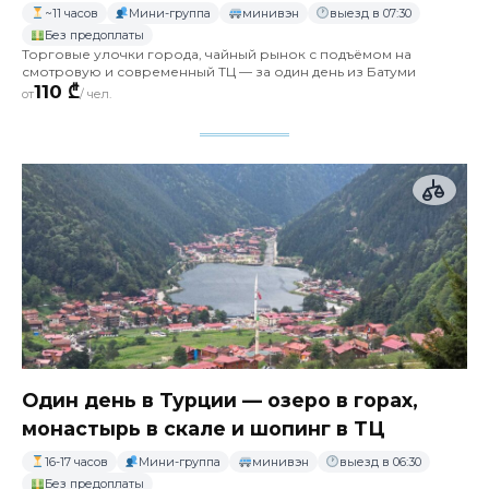
~11 часов
Мини-группа
минивэн
выезд в 07:30
Без предоплаты
Торговые улочки города, чайный рынок с подъёмом на
смотровую и современный ТЦ — за один день из Батуми
110 ₾
от
/ чел.
Один день в Турции — озеро в горах,
монастырь в скале и шопинг в ТЦ
16-17 часов
Мини-группа
минивэн
выезд в 06:30
Без предоплаты