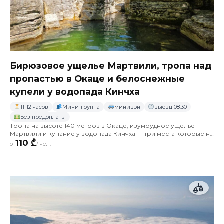
Бирюзовое ущелье Мартвили, тропа над
пропастью в Окаце и белоснежные
купели у водопада Кинчха
11-12 часов
Мини-группа
минивэн
выезд 08.30
Без предоплаты
Тропа на высоте 140 метров в Окаце, изумрудное ущелье
Мартвили и купание у водопада Кинчха — три места которые ни
на что не похожи
110 ₾
от
/ чел.