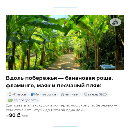
Вдоль побережья — банановая роща,
фламинго, маяк и песчаный пляж
~11 часов
Мини-группа
минивэн
выезд 09.20
Без предоплаты
Единственная экскурсия по черноморскому побережью —
семь точек от Батуми до Поти за один день.
90 ₾
от
/ чел.